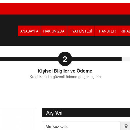
ANASAYFA
HAKKIMIZDA
FİYAT LİSTESİ
TRANSFER
KIRA
2
Kişisel Bilgiler ve Ödeme
Kredi kartı ile güvenli ödeme gerçekleştirin
Alış Yeri