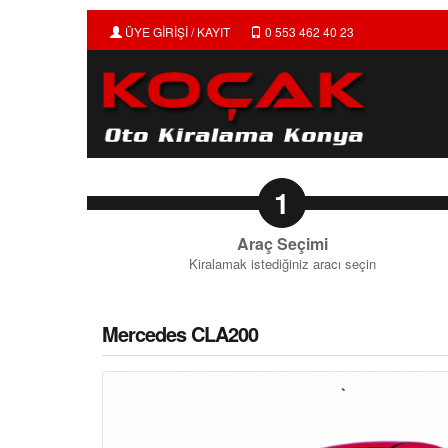
ÜYE GİRİŞİ / KAYIT
0 553 462 40 23
1
Araç Seçimi
Kiralamak istediğiniz aracı seçin
Mercedes CLA200