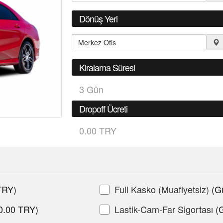
Dönüş Yeri
Kiralama Süresi
3
Gün
Dropoff Ücreti
0.00 TRY
TRY)
Full Kasko (Muafiyetsiz)
(G
20.00 TRY)
Lastik-Cam-Far Sigortası
(