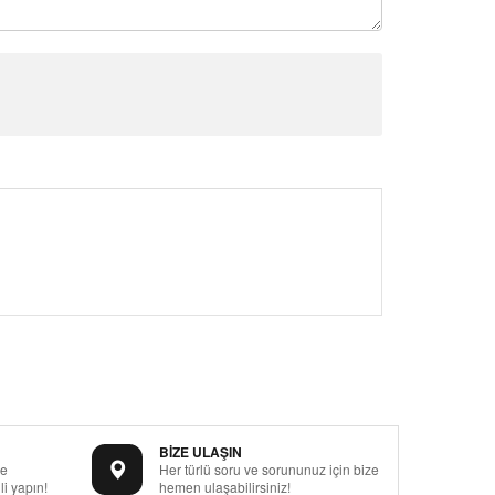
BİZE ULAŞIN
le
Her türlü soru ve sorununuz için bize
i yapın!
hemen ulaşabilirsiniz!