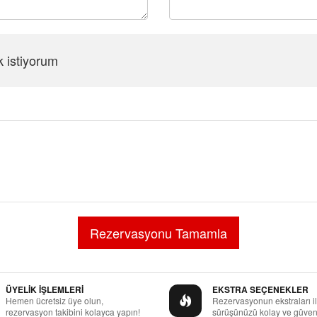
k istiyorum
Şifreyi Tekrar Girin
ÜYELİK İŞLEMLERİ
EKSTRA SEÇENEKLER
Hemen ücretsiz üye olun,
Rezervasyonun ekstraları i
rezervasyon takibini kolayca yapın!
sürüşünüzü kolay ve güvenl