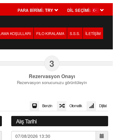
PARA BİRİMİ:
TRY
DİL SEÇİMİ:
LAMA KOŞULLARI
FILO KIRALAMA
S.S.S.
İLETİŞİM
3
Rezervasyon Onayı
Rezervasyon sonucunuzu görüntüleyin
Benzin
Otomatik
Dijital
Alış Tarihi