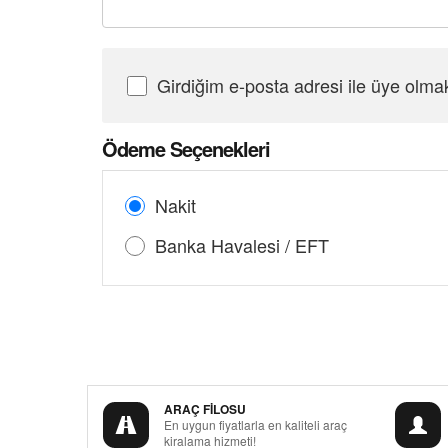
Girdiğim e-posta adresi ile üye olma
Şifre Girin
Ödeme Seçenekleri
Nakit
Banka Havalesi / EFT
ARAÇ FİLOSU
En uygun fiyatlarla en kaliteli araç
kiralama hizmeti!