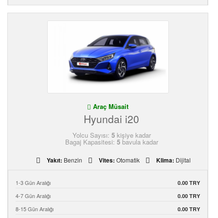
Araç Müsait
Hyundai i20
Yolcu Sayısı:
5
kişiye kadar
Bagaj Kapasitesi:
5
bavula kadar
Yakıt:
Benzin
Vites:
Otomatik
Klima:
Dijital
1-3 Gün Aralığı
0.00 TRY
4-7 Gün Aralığı
0.00 TRY
8-15 Gün Aralığı
0.00 TRY