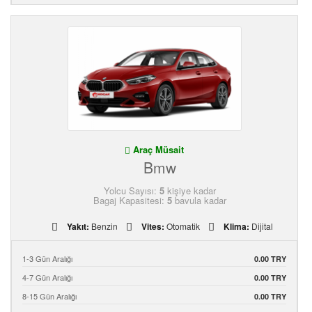
Araç Müsait
Bmw
Yolcu Sayısı:
5
kişiye kadar
Bagaj Kapasitesi:
5
bavula kadar
Yakıt:
Benzin
Vites:
Otomatik
Klima:
Dijital
1-3 Gün Aralığı
0.00 TRY
4-7 Gün Aralığı
0.00 TRY
8-15 Gün Aralığı
0.00 TRY