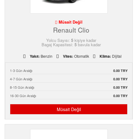
S.S.S.
İLETİŞİM
Müsait Değil
Renault Clio
Yolcu Sayısı:
5
kişiye kadar
Bagaj Kapasitesi:
5
bavula kadar
Yakıt:
Benzin
Vites:
Otomatik
Klima:
Dijital
1-3 Gün Aralığı
0.00 TRY
4-7 Gün Aralığı
0.00 TRY
8-15 Gün Aralığı
0.00 TRY
16-30 Gün Aralığı
0.00 TRY
Müsait Değil