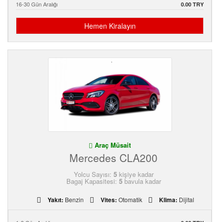
16-30 Gün Aralığı
0.00 TRY
Hemen Kiralayın
Araç Müsait
Mercedes CLA200
Yolcu Sayısı:
5
kişiye kadar
Bagaj Kapasitesi:
5
bavula kadar
Yakıt:
Benzin
Vites:
Otomatik
Klima:
Dijital