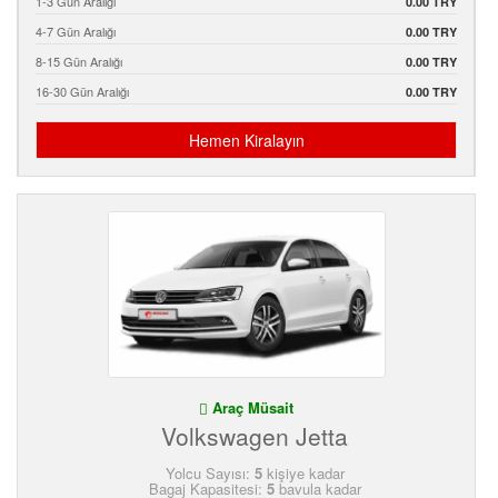
1-3 Gün Aralığı
0.00 TRY
4-7 Gün Aralığı
0.00 TRY
8-15 Gün Aralığı
0.00 TRY
16-30 Gün Aralığı
0.00 TRY
Hemen Kiralayın
Araç Müsait
Volkswagen Jetta
Yolcu Sayısı:
5
kişiye kadar
Bagaj Kapasitesi:
5
bavula kadar