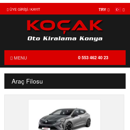
ÜYE GİRİŞİ / KAYIT
TRY
0 553 462 40 23
MENU
ANASAYFA
Araç Filosu
HAKKIMIZDA
FİYAT LİSTESİ
TRANSFER
KIRALAMA KOŞULLARI
FILO KIRALAMA