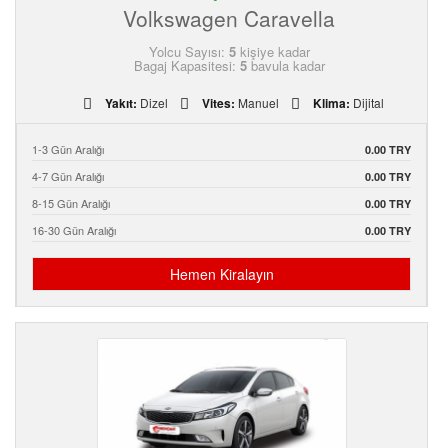
Volkswagen Caravella
Yolcu Sayısı:
5
kişiye kadar
Bagaj Kapasitesi:
5
bavula kadar
Yakıt:
Dizel
Vites:
Manuel
Klima:
Dijital
1-3 Gün Aralığı
0.00 TRY
4-7 Gün Aralığı
0.00 TRY
8-15 Gün Aralığı
0.00 TRY
16-30 Gün Aralığı
0.00 TRY
Hemen Kiralayın