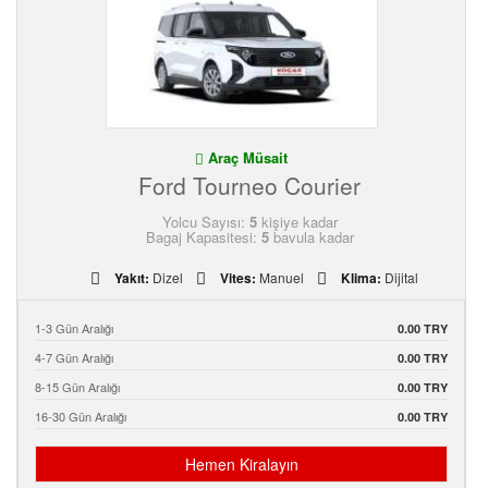
Araç Müsait
Ford Tourneo Courier
Yolcu Sayısı:
5
kişiye kadar
Bagaj Kapasitesi:
5
bavula kadar
Yakıt:
Dizel
Vites:
Manuel
Klima:
Dijital
1-3 Gün Aralığı
0.00 TRY
4-7 Gün Aralığı
0.00 TRY
8-15 Gün Aralığı
0.00 TRY
16-30 Gün Aralığı
0.00 TRY
Hemen Kiralayın