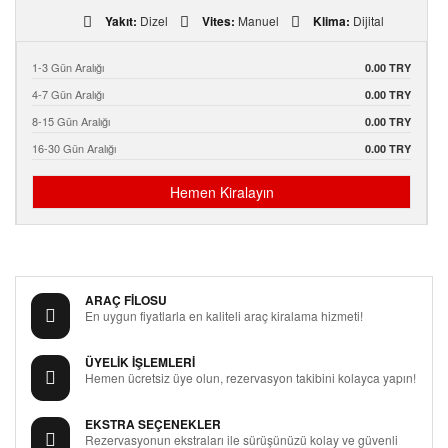
Yakıt:
Dizel
Vites:
Manuel
Klima:
Dijital
1-3 Gün Aralığı
0.00 TRY
4-7 Gün Aralığı
0.00 TRY
8-15 Gün Aralığı
0.00 TRY
16-30 Gün Aralığı
0.00 TRY
Hemen Kiralayın
ARAÇ FİLOSU
En uygun fiyatlarla en kaliteli araç kiralama hizmeti!
ÜYELİK İŞLEMLERİ
Hemen ücretsiz üye olun, rezervasyon takibini kolayca yapın!
EKSTRA SEÇENEKLER
Rezervasyonun ekstraları ile sürüşünüzü kolay ve güvenli