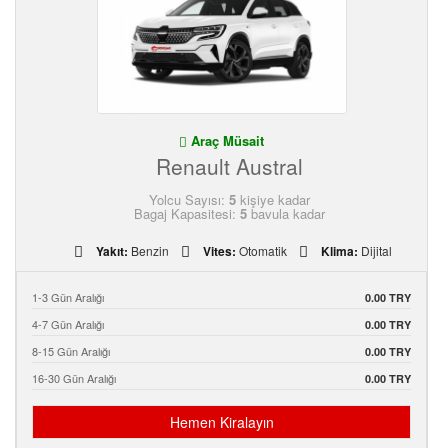
Araç Müsait
Renault Austral
Yolcu Sayısı:
5
kişiye kadar
Bagaj Kapasitesi:
5
bavula kadar
Yakıt:
Benzin
Vites:
Otomatik
Klima:
Dijital
1-3 Gün Aralığı
0.00 TRY
4-7 Gün Aralığı
0.00 TRY
8-15 Gün Aralığı
0.00 TRY
16-30 Gün Aralığı
0.00 TRY
Hemen Kiralayın