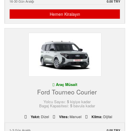
16-30 Gün Aralığı
0.00 TRY
Hemen Kiralayın
Araç Müsait
Ford Tourneo Courier
Yolcu Sayısı:
5
kişiye kadar
Bagaj Kapasitesi:
5
bavula kadar
Yakıt:
Dizel
Vites:
Manuel
Klima:
Dijital
1-3 Gün Aralığı
0.00 TRY