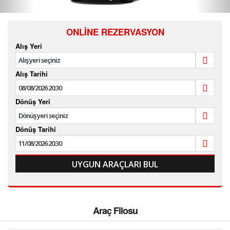
S.S.S.
ONLINE REZERVASYON
İLETİŞİM
Alış Yeri
Alış Tarihi
Dönüş Yeri
Dönüş Tarihi
Araç Filosu