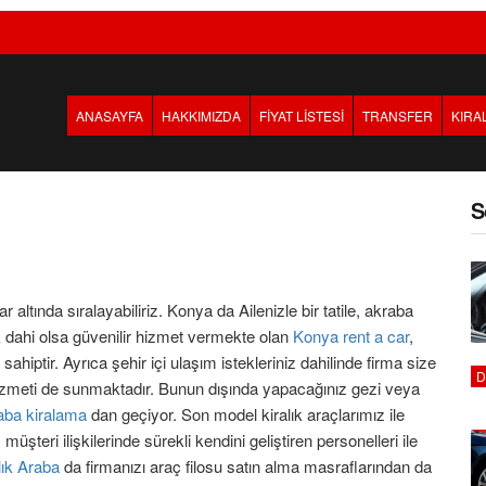
ANASAYFA
HAKKIMIZDA
FİYAT LİSTESİ
TRANSFER
KIRA
S
 altında sıralayabiliriz. Konya da Ailenizle bir tatile, akraba
 dahi olsa güvenilir hizmet vermekte olan
Konya rent a car
,
sahiptir. Ayrıca şehir içi ulaşım istekleriniz dahilinde firma size
D
zmeti de sunmaktadır. Bunun dışında yapacağınız gezi veya
aba kiralama
dan geçiyor. Son model kiralık araçlarımız ile
, müşteri ilişkilerinde sürekli kendini geliştiren personelleri ile
lık Araba
da firmanızı araç filosu satın alma masraflarından da