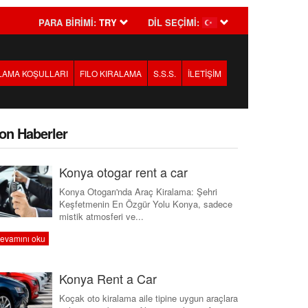
PARA BİRİMİ:
TRY
DİL SEÇİMİ:
LAMA KOŞULLARI
FILO KIRALAMA
S.S.S.
İLETİŞİM
on Haberler
Konya otogar rent a car
Konya Otogarı'nda Araç Kiralama: Şehri
Keşfetmenin En Özgür Yolu Konya, sadece
mistik atmosferi ve...
evamını oku
Konya Rent a Car
Koçak oto kiralama aile tipine uygun araçlara