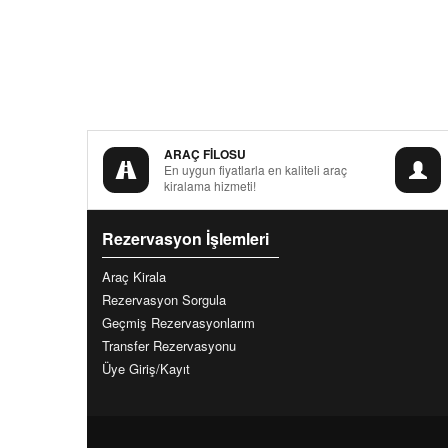
ARAÇ FİLOSU
En uygun fiyatlarla en kaliteli araç
kiralama hizmeti!
Rezervasyon İşlemleri
Araç Kirala
Rezervasyon Sorgula
Geçmiş Rezervasyonlarım
Transfer Rezervasyonu
Üye Giriş/Kayıt