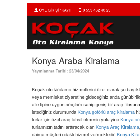
ÜYE GİRİŞİ / KAYIT
0 553 462 40 23
Konya Araba Kiralama
Yayınlanma Tarihi: 23/04/2024
Koçak oto kiralama hizmetlerini özet olarak şu başlıklar
veya memleket ziyaretine gideceğiniz anda günübirlik
aile tipine uygun araçlara sahip geniş bir araç filosuna 
istediğiniz durumunda
Konya şoförlü araç kiralama
hi
turlar için özel araç tahsil etmenin yolu yine
Konya ar
turlarınızın tadını arttıracak olan
Konya Araç Kiralama
daima müşteri odaklı hizmet vermektedir.
Konya Kira