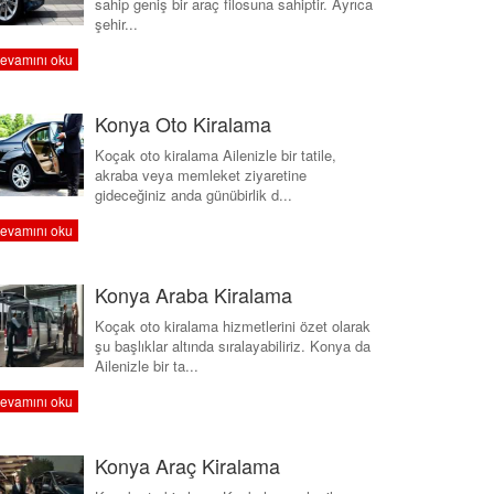
sahip geniş bir araç filosuna sahiptir. Ayrıca
şehir...
evamını oku
Konya Oto Kiralama
Koçak oto kiralama Ailenizle bir tatile,
akraba veya memleket ziyaretine
gideceğiniz anda günübirlik d...
evamını oku
Konya Araba Kiralama
Koçak oto kiralama hizmetlerini özet olarak
şu başlıklar altında sıralayabiliriz. Konya da
Ailenizle bir ta...
evamını oku
Konya Araç Kiralama