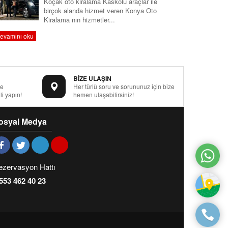
Koçak oto kiralama Kaskolu araçlar ile
birçok alanda hizmet veren Konya Oto
Kiralama nın hizmetler...
evamını oku
BİZE ULAŞIN
le
Her türlü soru ve sorununuz için bize
i yapın!
hemen ulaşabilirsiniz!
osyal Medya
ezervasyon Hattı
553 462 40 23