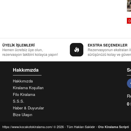
D
ÜYELİK İŞLEMLERİ
EKSTRA SEÇENEKLER
Hemen ücretsiz üye olun,
Rezervasyonun ekstraları i
rezervasyon takibini kolayca yapın!
sürüşünüzü kolay ve güvenl
Hakkımızda
S
Hakkımızda
Kiralama Koşulları
Filo Kiralama
R
S.S.S.
0 
Haber & Duyurular
Bize Ulaşın
https://www.kocakotokiralama.com/ © 2026 - Tüm Hakları Saklıdır -
Oto Kiralama Scripti